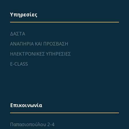
n
t
Υπηρεσίες
i
d
o
ΔΑΣΤΑ
V
ΑΝΑΠΗΡΙΑ ΚΑΙ ΠΡΟΣΒΑΣΗ
n
i
ΗΛΕΚΤΡΟΝΙΚΕΣ ΥΠΗΡΕΣΙΕΣ
e
E-CLASS
w
s
N
Επικοινωνία
a
Παπασιοπούλου 2-4