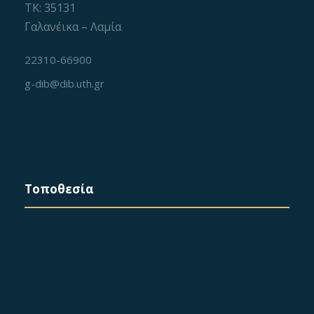
v
ΤΚ: 35131
Γαλανέικα – Λαμία
i
22310-66900
g
g-dib@dib.uth.gr
a
t
i
Τοποθεσία
o
n