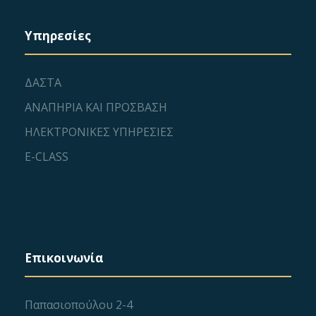
a
n
t
Υπηρεσίες
i
d
ΔΑΣΤΑ
o
V
ΑΝΑΠΗΡΙΑ ΚΑΙ ΠΡΟΣΒΑΣΗ
n
i
ΗΛΕΚΤΡΟΝΙΚΕΣ ΥΠΗΡΕΣΙΕΣ
E-CLASS
e
w
s
Επικοινωνία
N
a
Παπασιοπούλου 2-4