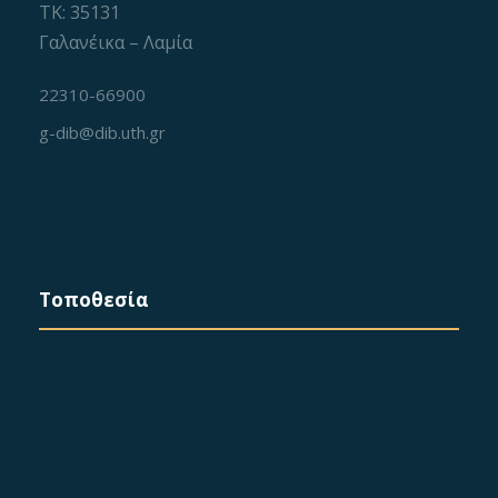
ΤΚ: 35131
v
Γαλανέικα – Λαμία
i
22310-66900
g
g-dib@dib.uth.gr
a
t
i
Τοποθεσία
o
n