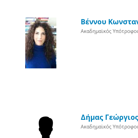
Βέννου Κωνστα
Ακαδημαϊκός Υπότροφο
Δήμας Γεώργιο
Ακαδημαϊκός Υπότροφο