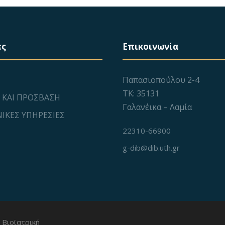
ες
Επικοινωνία
Παπασιοπούλου 2-4
ΤΚ: 35131
 ΚΑΙ ΠΡΟΣΒΑΣΗ
Γαλανέικα – Λαμία
ΙΚΕΣ ΥΠΗΡΕΣΙΕΣ
22310-66900
g-dib@dib.uth.gr
 Βιοϊατρική