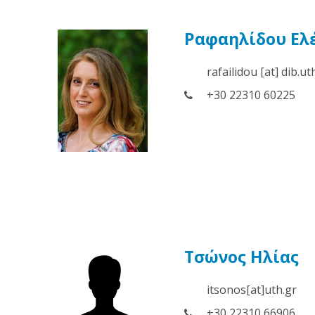
Ραφαηλίδου Ελ
rafailidou [at] dib.ut
+30 22310 60225
Τσώνος Ηλίας
itsonos[at]uth.gr
+30 22310 66906