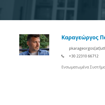
Καραγεώργος Π
pkarageorgos[at]ut
+30 22310 66712
Ενσωματωμένα Συστήματ