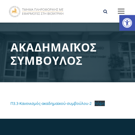
Ανοίξτε τη γραμμή εργαλείων
ΑΚΑΔΗΜΑΪΚΟΣ
ΣΥΜΒΟΥΛΟΣ
Π3.3-Κανονισμός-ακαδημαϊκού-συμβούλου-2
Λήψη