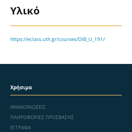
Υλικό
https://eclass.uth.gr/courses/DIB_U_191/
Χρήσιμα
ΑΝΑΚΟΙΝΩΣΕΙΣ
ΠΛΗΡΟΦΟΡΙΕΣ ΠΡΟΣΒΑΣΗΣ
ΕΓΓΡΑΦΑ