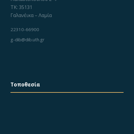
ΤΚ: 35131
Γαλανέικα – Λαμία
22310-66900
g-dib@dib.uth.gr
Τοποθεσία