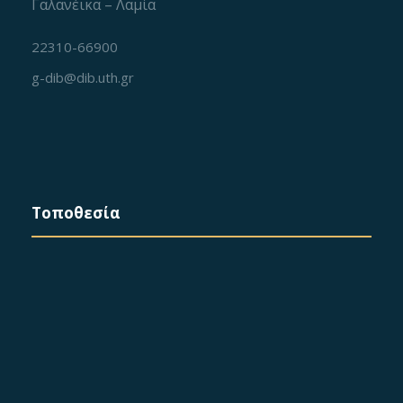
Γαλανέικα – Λαμία
22310-66900
g-dib@dib.uth.gr
Τοποθεσία