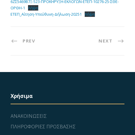
6ΖΣ5469Β7Ξ-523-ΠΡΟΚΗΡΥΞΗ-ΕΚΛΟΓΩΝ-ΕΤΕΠ-10276-25-ΣΘΕ-
ΟΡΘΗ-1
Λήψη
ΕΤΕΠ_Αίτηση-Υπεύθυνη-Δήλωση-20251
Λήψη
PREV
NEXT
Χρήσιμα
ΑΝΑΚΟΙΝΩΣΕΙΣ
ΠΛΗΡΟΦΟΡΙΕΣ ΠΡΟΣΒΑΣΗΣ