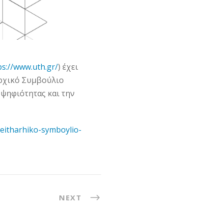
ps://www.uth.gr/
) έχει
αρχικό Συμβούλιο
οψηφιότητας και την
peitharhiko-symboylio-
NEXT