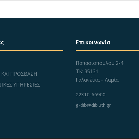
ες
Επικοινωνία
Παπασιοπούλου 2-4
ΤΚ: 35131
 ΚΑΙ ΠΡΟΣΒΑΣΗ
Γαλανέικα – Λαμία
ΙΚΕΣ ΥΠΗΡΕΣΙΕΣ
22310-66900
g-dib@dib.uth.gr