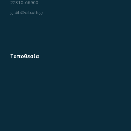
22310-66900
g-dib@dib.uth.gr
Τοποθεσία