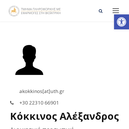
Ανοίξτε τη γραμμή εργαλείων
akokkinos[at]uth.gr
+30 22310 66901
Κόκκινος Αλέξανδρος