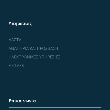
n
t
i
d
Υπηρεσίες
o
V
n
i
ΔΑΣΤΑ
ΑΝΑΠΗΡΙΑ ΚΑΙ ΠΡΟΣΒΑΣΗ
e
ΗΛΕΚΤΡΟΝΙΚΕΣ ΥΠΗΡΕΣΙΕΣ
w
E-CLASS
s
N
a
Επικοινωνία