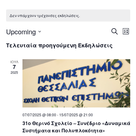
Δεν υπάρχουν τρέχουσες εκδηλώσεις.
Ε
Ε
Upcoming
Α
L
ν
Ε
i
κ
κ
Τελευταία προηγούμενη Εκδηλώσεις
α
s
π
ζ
t
δ
ι
δ
ή
ΙΟΎΛ
λ
τ
7
ή
η
η
έ
2025
σ
ξ
λ
η
λ
τ
ω
ε
ώ
η
σ
μ
07/07/2025 @ 08:00
-
15/07/2025 @ 21:00
σ
η
ε
31o Θερινό Σχολείο – Συνέδριο «Δυναμικά
Συστήματα και Πολυπλοκότητα»
ρ
ε