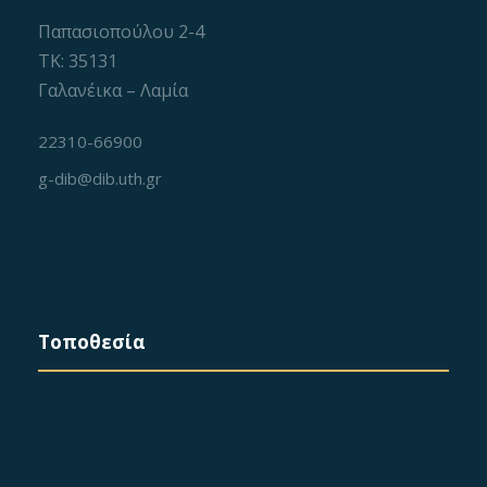
v
Παπασιοπούλου 2-4
i
ΤΚ: 35131
Γαλανέικα – Λαμία
g
22310-66900
a
g-dib@dib.uth.gr
t
i
o
Τοποθεσία
n