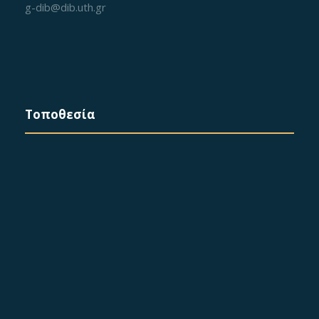
g-dib@dib.uth.gr
Τοποθεσία