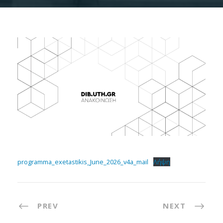
programma_exetastikis_June_2026_v4a_mail
Λήψη
PREV
NEXT