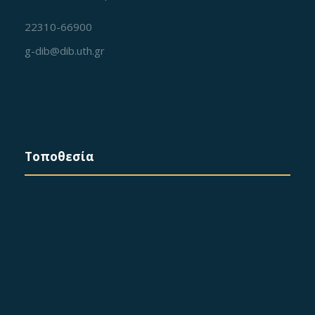
22310-66900
g-dib@dib.uth.gr
Τοποθεσία